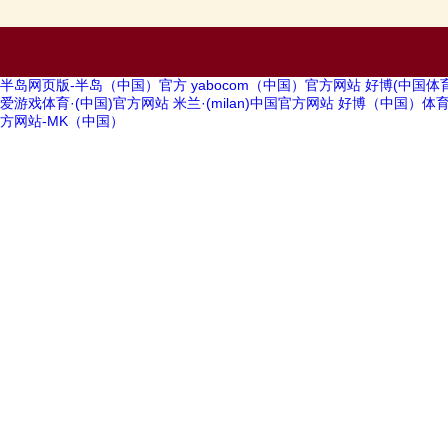
半岛网页版-半岛（中国）官方
yabocom（中国）官方网站
好博(中国体
爱游戏体育·(中国)官方网站
米兰·(milan)中国官方网站
好博（中国）体育
方网站-MK（中国）