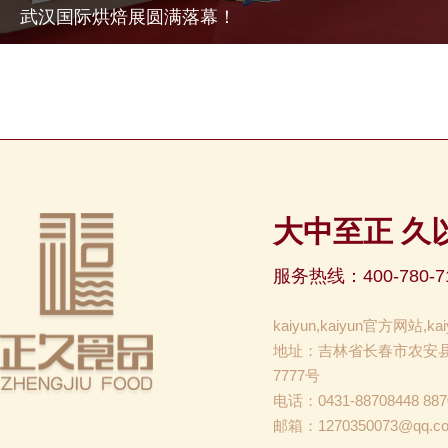
武汉国际烘焙展圆满落幕！
大中至正 久
服务热线：400-780-7
kaiyun,kaiyun官方网站,kai
地址：吉林省长春市农安
7777号
电话：0431-88708448 887
邮箱：1270350073@qq.c