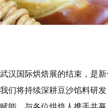
武汉国际烘焙展的结束，是新
我们将持续深耕豆沙馅料研发
赋能，与各位烘焙人携手共赢