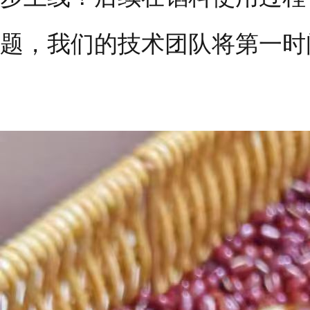
题，我们的技术团队将第一时