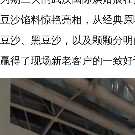
豆沙馅料惊艳亮相，从经典原
豆沙、黑豆沙，以及颗颗分明
赢得了现场新老客户的一致好