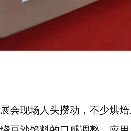
展会现场人头攒动，不少烘焙
绕豆沙馅料的口感调整、应用