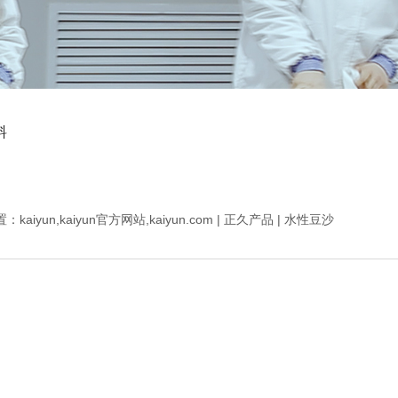
料
置：
kaiyun,kaiyun官方网站,kaiyun.com
|
正久产品
| 水性豆沙