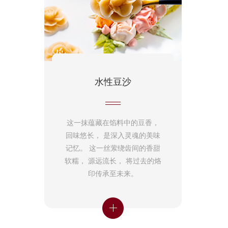
水性豆沙
这一抹蕴藏在馅料中的豆香，
回味悠长， 是深入灵魂的美味
记忆。 这一丝萦绕齿间的香甜
软糯， 源远流长， 将过去的烙
印传承至未来。