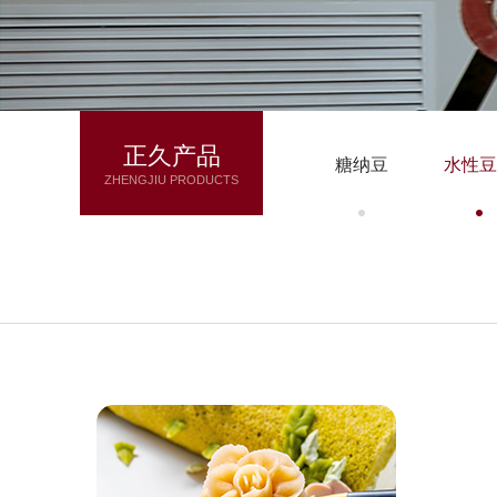
正久产品
糖纳豆
水性豆
ZHENGJIU PRODUCTS