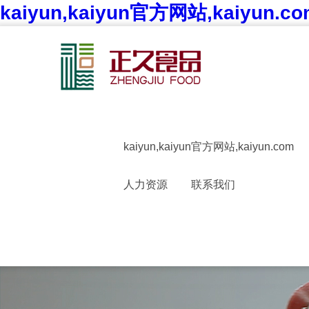
kaiyun,kaiyun官方网站,kaiyun.co
kaiyun,kaiyun官方网站,kaiyun.com
人力资源
联系我们