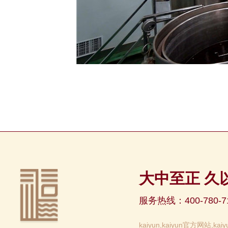
大中至正 久
服务热线：400-780-7
kaiyun,kaiyun官方网站,kaiy