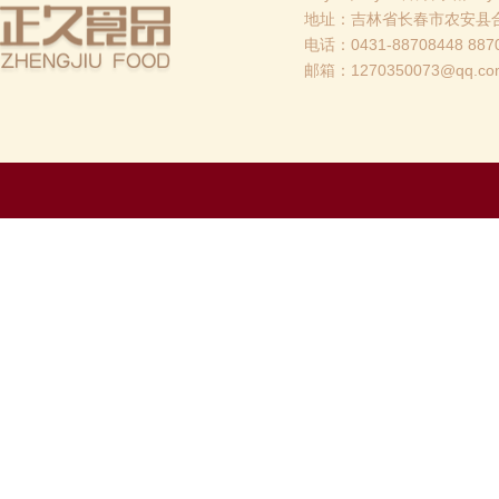
地址：吉林省长春市农安县合
电话：0431-88708448 887
邮箱：1270350073@qq.co